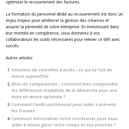
optimiser le recouvrement des factures.
La formation du personnel dédié au recouvrement est donc un
enjeu majeur pour améliorer la gestion des créances et
assurer la pérennité de votre entreprise. En investissant dans
leur montée en compétence, vous donnerez à vos
collaborateurs les outils nécessaires pour relever ce défi avec
succès.
Autres articles:
Solutions de contrôles d’accès : ce qui se fait de
mieux aujourd’hui
Bilan de compétences : comment bien comprendre
les différentes modalités de la démarche pour une
mise en œuvre optimale ?
Comment l’audit patrimonial peut aider à prévenir
les fraudes
Comment externaliser votre secrétariat peut vous
aider à mieux gérer votre temps et vos priorités ?