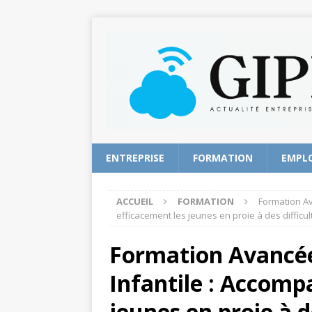
ENTREPRISE
FORMATION
EMPL
ACCUEIL
FORMATION
Formation Av
efficacement les jeunes en proie à des difficul
Formation Avancée
Infantile : Accomp
jeunes en proie à d