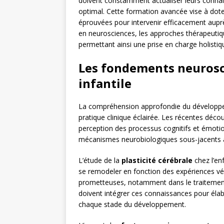
doivent constamment actualiser leurs conn
optimal. Cette formation avancée vise à doter
éprouvées pour intervenir efficacement auprè
en neurosciences, les approches thérapeutiq
permettant ainsi une prise en charge holistiqu
Les fondements neurosc
infantile
La compréhension approfondie du développeme
pratique clinique éclairée. Les récentes déc
perception des processus cognitifs et émotio
mécanismes neurobiologiques sous-jacents 
L’étude de la
plasticité cérébrale
chez l’en
se remodeler en fonction des expériences véc
prometteuses, notamment dans le traiteme
doivent intégrer ces connaissances pour élabo
chaque stade du développement.