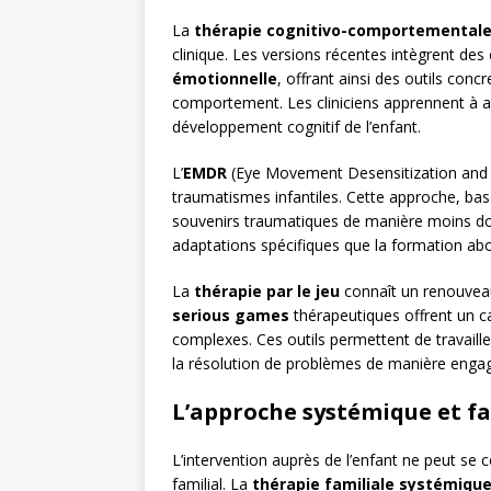
La
thérapie cognitivo-comportemental
clinique. Les versions récentes intègrent de
émotionnelle
, offrant ainsi des outils conc
comportement. Les cliniciens apprennent à a
développement cognitif de l’enfant.
L’
EMDR
(Eye Movement Desensitization and R
traumatismes infantiles. Cette approche, basée
souvenirs traumatiques de manière moins dou
adaptations spécifiques que la formation abo
La
thérapie par le jeu
connaît un renouveau
serious games
thérapeutiques offrent un c
complexes. Ces outils permettent de travaill
la résolution de problèmes de manière engag
L’approche systémique et fa
L’intervention auprès de l’enfant ne peut s
familial. La
thérapie familiale systémiqu