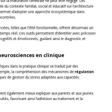
sur la maturation cérébrale ne peut être négligé. Les
 du contexte familial, social et éducatif sur l’architecture
 permet d’adopter une approche écosystémique dans
encontrées.
cées, telles que l’IRM fonctionnelle, offrent désormais un
emps réel. Ces outils permettent d’identifier avec précision
gnitifs et émotionnels, guidant ainsi le diagnostic et
neurosciences en clinique
iques dans la pratique clinique se traduit par des
r exemple, la compréhension des mécanismes de
régulation
ues de gestion du stress adaptées aux capacités
vent également mieux expliquer aux parents et aux jeunes
ultés, favorisant ainsi l’adhésion au traitement et la