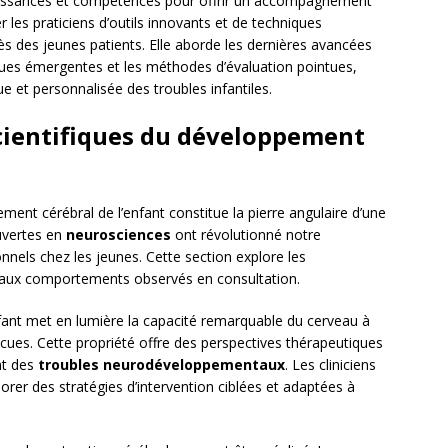
aissances et compétences pour offrir un accompagnement
 les praticiens d’outils innovants et de techniques
s des jeunes patients. Elle aborde les dernières avancées
ues émergentes et les méthodes d’évaluation pointues,
e et personnalisée des troubles infantiles.
ientifiques du développement
nt cérébral de l’enfant constitue la pierre angulaire d’une
ouvertes en
neurosciences
ont révolutionné notre
nnels chez les jeunes. Cette section explore les
aux comportements observés en consultation.
fant met en lumière la capacité remarquable du cerveau à
ues. Cette propriété offre des perspectives thérapeutiques
nt des
troubles neurodéveloppementaux
. Les cliniciens
rer des stratégies d’intervention ciblées et adaptées à