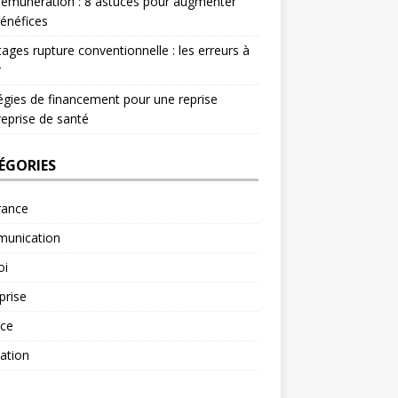
rémunération : 8 astuces pour augmenter
énéfices
ages rupture conventionnelle : les erreurs à
r
égies de financement pour une reprise
reprise de santé
ÉGORIES
rance
unication
oi
prise
nce
ation