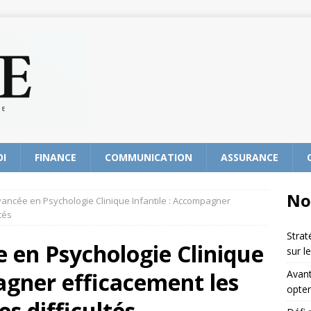
OI
FINANCE
COMMUNICATION
ASSURANCE
No
ancée en Psychologie Clinique Infantile : Accompagner
tés
Strat
 en Psychologie Clinique
sur l
agner efficacement les
Avant
opter
es difficultés