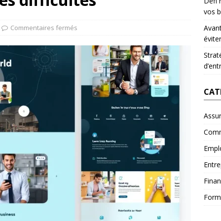
Défi 
vos b
Commentaires fermés
Avant
évite
Strat
d’ent
CAT
Assu
Comm
Empl
Entre
Fina
Form