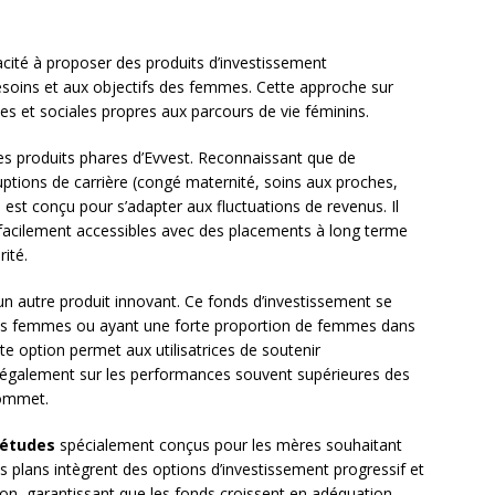
acité à proposer des produits d’investissement
soins et aux objectifs des femmes. Cette approche sur
s et sociales propres aux parcours de vie féminins.
des produits phares d’Evvest. Reconnaissant que de
tions de carrière (congé maternité, soins aux proches,
e est conçu pour s’adapter aux fluctuations de revenus. Il
facilement accessibles avec des placements à long terme
rité.
un autre produit innovant. Ce fonds d’investissement se
 des femmes ou ayant une forte proportion de femmes dans
e option permet aux utilisatrices de soutenir
ise également sur les performances souvent supérieures des
sommet.
-études
spécialement conçus pour les mères souhaitant
es plans intègrent des options d’investissement progressif et
ion, garantissant que les fonds croissent en adéquation