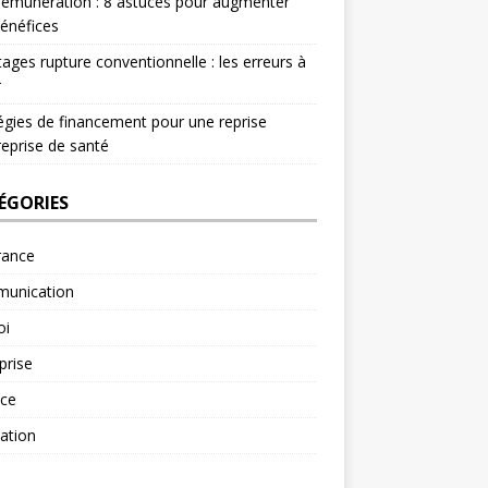
rémunération : 8 astuces pour augmenter
énéfices
ages rupture conventionnelle : les erreurs à
r
égies de financement pour une reprise
reprise de santé
ÉGORIES
rance
unication
oi
prise
nce
ation