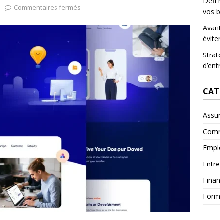
Défi 
Commentaires fermés
vos b
Avant
évite
Strat
d’ent
CAT
Assu
Comm
Empl
Entre
Fina
Form