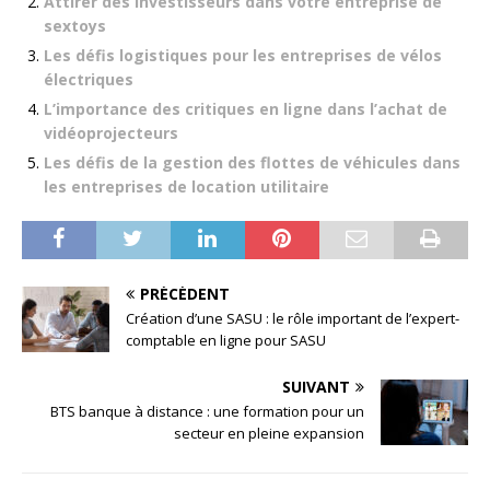
Attirer des investisseurs dans votre entreprise de
sextoys
Les défis logistiques pour les entreprises de vélos
électriques
L’importance des critiques en ligne dans l’achat de
vidéoprojecteurs
Les défis de la gestion des flottes de véhicules dans
les entreprises de location utilitaire
PRÉCÉDENT
Création d’une SASU : le rôle important de l’expert-
comptable en ligne pour SASU
SUIVANT
BTS banque à distance : une formation pour un
secteur en pleine expansion