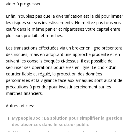
aider à progresser.
Enfin, n’oubliez pas que la diversification est la clé pour limiter
les risques sur vos investissements. Ne mettez pas tous vos
œufs dans le même panier et répartissez votre capital entre
plusieurs produits et marchés.
Les transactions effectuées via un broker en ligne présentent
des risques, mais en adoptant une approche prudente et en
suivant les conseils évoqués ci-dessus, il est possible de
sécuriser ses opérations boursières en ligne. Le choix d’un
courtier fiable et régulé, la protection des données
personnelles et la vigilance face aux arnaques sont autant de
précautions à prendre pour investir sereinement sur les
marchés financiers.
Autres articles:
MypeopleDoc : La solution pour simplifier la gestion
des absences dans le secteur public