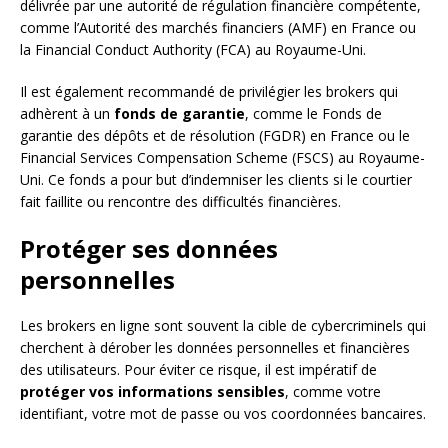
délivrée par une autorité de régulation financière compétente,
comme l’Autorité des marchés financiers (AMF) en France ou
la Financial Conduct Authority (FCA) au Royaume-Uni.
Il est également recommandé de privilégier les brokers qui
adhèrent à un
fonds de garantie
, comme le Fonds de
garantie des dépôts et de résolution (FGDR) en France ou le
Financial Services Compensation Scheme (FSCS) au Royaume-
Uni. Ce fonds a pour but d’indemniser les clients si le courtier
fait faillite ou rencontre des difficultés financières.
Protéger ses données
personnelles
Les brokers en ligne sont souvent la cible de cybercriminels qui
cherchent à dérober les données personnelles et financières
des utilisateurs. Pour éviter ce risque, il est impératif de
protéger vos informations sensibles
, comme votre
identifiant, votre mot de passe ou vos coordonnées bancaires.