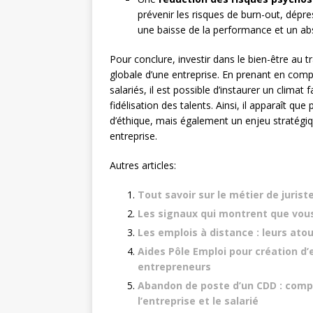
prévenir les risques de burn-out, dépr
une baisse de la performance et un ab
Pour conclure, investir dans le bien-être au t
globale d’une entreprise. En prenant en comp
salariés, il est possible d’instaurer un clima
fidélisation des talents. Ainsi, il apparaît q
d’éthique, mais également un enjeu stratégi
entreprise.
Autres articles:
Tout savoir sur le métier de jurist
Les signaux qui montrent que vous
Les emplois à distance : leurs at
Aides Pôle Emploi pour création d’e
entrepreneurs
Abandon de poste d’un CDD : comp
l’entreprise et le salarié