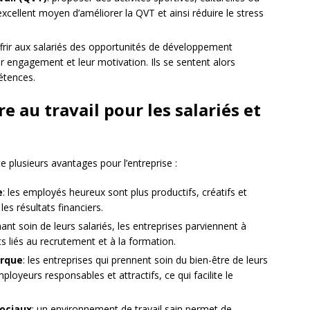
 excellent moyen d’améliorer la QVT et ainsi réduire le stress
ffrir aux salariés des opportunités de développement
r engagement et leur motivation. Ils se sentent alors
étences.
e au travail pour les salariés et
te plusieurs avantages pour l’entreprise :
e
: les employés heureux sont plus productifs, créatifs et
les résultats financiers.
nant soin de leurs salariés, les entreprises parviennent à
ûts liés au recrutement et à la formation.
arque
: les entreprises qui prennent soin du bien-être de leurs
yeurs responsables et attractifs, ce qui facilite le
sociaux
: un environnement de travail sain permet de