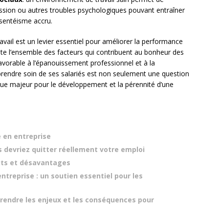
ession ou autres troubles psychologiques pouvant entraîner
sentéisme accru.
ravail est un levier essentiel pour améliorer la performance
te l’ensemble des facteurs qui contribuent au bonheur des
t favorable à l’épanouissement professionnel et à la
ue prendre soin de ses salariés est non seulement une question
que majeur pour le développement et la pérennité d’une
e en entreprise
 devriez quitter réellement votre emploi
outs et désavantages
ntreprise : un soutien essentiel pour les
rendre les enjeux et les conséquences pour