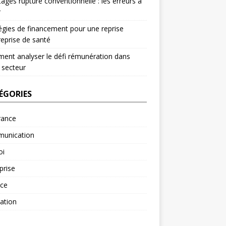
ages rupture conventionnelle : les erreurs à
r
égies de financement pour une reprise
reprise de santé
nt analyser le défi rémunération dans
 secteur
ÉGORIES
rance
unication
oi
prise
nce
ation