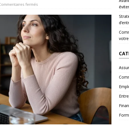
Avant
Commentaires fermés
évite
Strat
d’ent
Comme
votre
CAT
Assu
Comm
Empl
Entre
Fina
Form