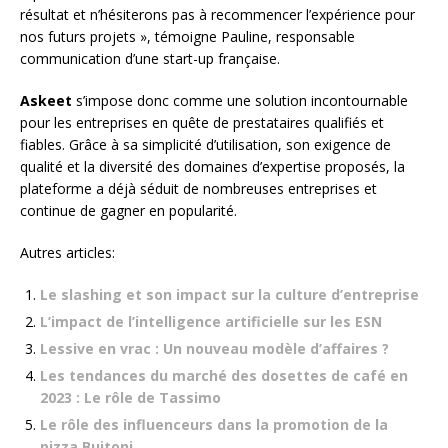
résultat et n’hésiterons pas à recommencer l’expérience pour
nos futurs projets », témoigne Pauline, responsable
communication d’une start-up française.
Askeet
s’impose donc comme une solution incontournable
pour les entreprises en quête de prestataires qualifiés et
fiables. Grâce à sa simplicité d’utilisation, son exigence de
qualité et la diversité des domaines d’expertise proposés, la
plateforme a déjà séduit de nombreuses entreprises et
continue de gagner en popularité.
Autres articles:
Le slashing et son impact sur la culture d’entreprise
L’impact de l’intelligence artificielle sur les ESN
Lessive en vrac : Un nouveau modèle d’affaires ?
Les tendances du marché des dosettes de café en
2023 : Le rôle de Tassimo
Le rôle des influenceurs dans la promotion de la
pizza Buitoni