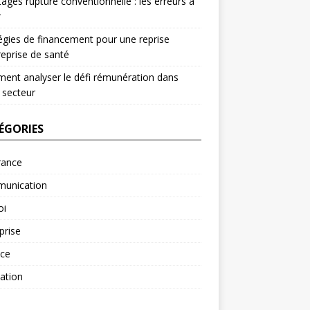
ages rupture conventionnelle : les erreurs à
r
égies de financement pour une reprise
reprise de santé
nt analyser le défi rémunération dans
 secteur
ÉGORIES
rance
unication
oi
prise
nce
ation