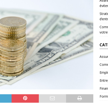
Avant
évite
Strat
d’ent
Comme
votre
CAT
Assu
Comm
Empl
Entre
Fina
Form