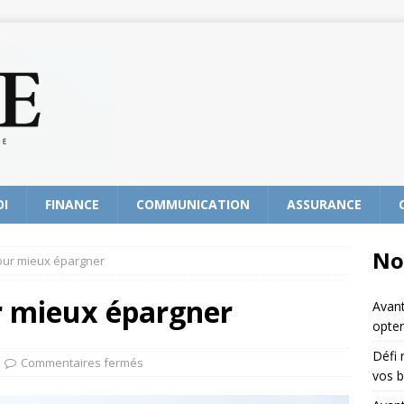
OI
FINANCE
COMMUNICATION
ASSURANCE
No
our mieux épargner
r mieux épargner
Avant
opter
Défi 
Commentaires fermés
vos b